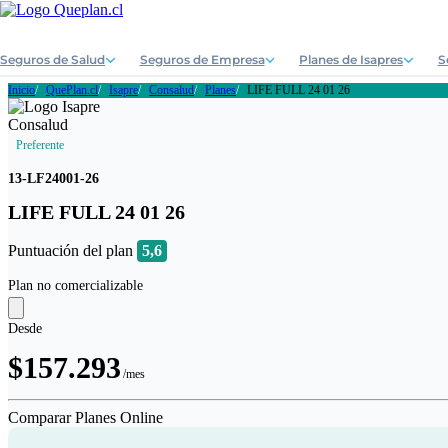
Seguros de Salud
Seguros de Empresa
Planes de Isapres
S
Inicio
QuePlan.cl
Isapre
Consalud
Planes
LIFE FULL 24 01 26
Preferente
13-LF24001-26
LIFE FULL 24 01 26
Puntuación del plan
5,6
Plan no comercializable
Desde
$157.293
/mes
Comparar Planes Online