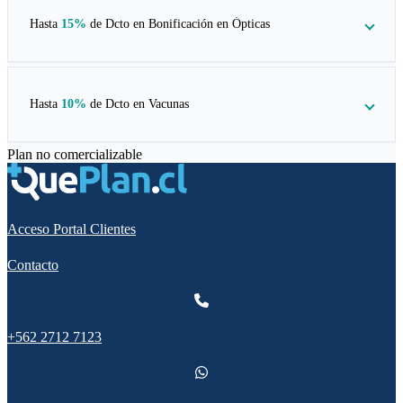
Hasta
15%
de Dcto en
Bonificación en Ópticas
Hasta
10%
de Dcto en
Vacunas
Plan no comercializable
Acceso Portal Clientes
Contacto
+562 2712 7123