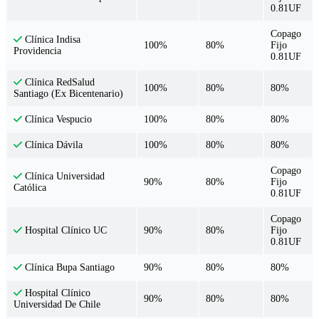
0.81UF
Copago
Clínica Indisa
100%
80%
Fijo
Providencia
0.81UF
Clínica RedSalud
100%
80%
80%
Santiago (Ex Bicentenario)
100%
80%
80%
Clínica Vespucio
100%
80%
80%
Clínica Dávila
Copago
Clínica Universidad
90%
80%
Fijo
Católica
0.81UF
Copago
90%
80%
Fijo
Hospital Clínico UC
0.81UF
90%
80%
80%
Clínica Bupa Santiago
Hospital Clínico
90%
80%
80%
Universidad De Chile