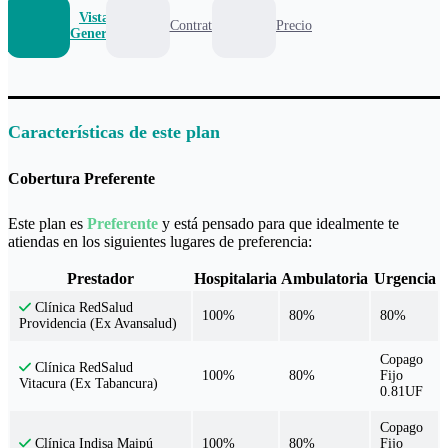
Vista
Contrato
Precio
General
Características de este plan
Cobertura Preferente
Este plan es
Preferente
y está pensado para que idealmente te
atiendas en los siguientes lugares de preferencia:
Prestador
Hospitalaria
Ambulatoria
Urgencia
Clínica RedSalud
100%
80%
80%
Providencia (Ex Avansalud)
Copago
Clínica RedSalud
100%
80%
Fijo
Vitacura (Ex Tabancura)
0.81UF
Copago
100%
80%
Fijo
Clínica Indisa Maipú