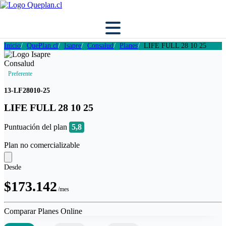
Inicio
QuePlan.cl
Isapre
Consalud
Planes
LIFE FULL 28 10 25
Preferente
13-LF28010-25
LIFE FULL 28 10 25
Puntuación del plan
5,8
Plan no comercializable
Desde
$173.142
/mes
Comparar Planes Online