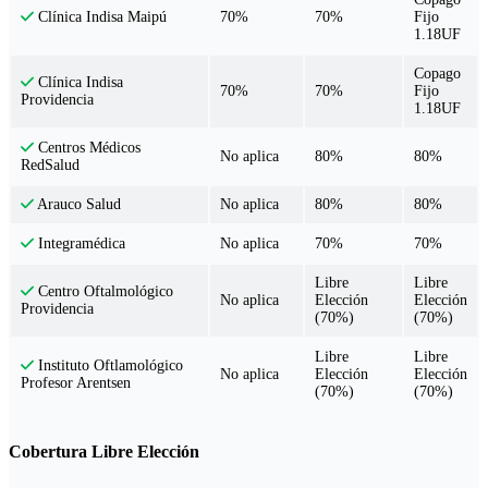
70%
70%
Fijo
Clínica Indisa Maipú
1.18UF
Copago
Clínica Indisa
70%
70%
Fijo
Providencia
1.18UF
Centros Médicos
No aplica
80%
80%
RedSalud
No aplica
80%
80%
Arauco Salud
No aplica
70%
70%
Integramédica
Libre
Libre
Centro Oftalmológico
No aplica
Elección
Elección
Providencia
(70%)
(70%)
Libre
Libre
Instituto Oftlamológico
No aplica
Elección
Elección
Profesor Arentsen
(70%)
(70%)
Cobertura Libre Elección