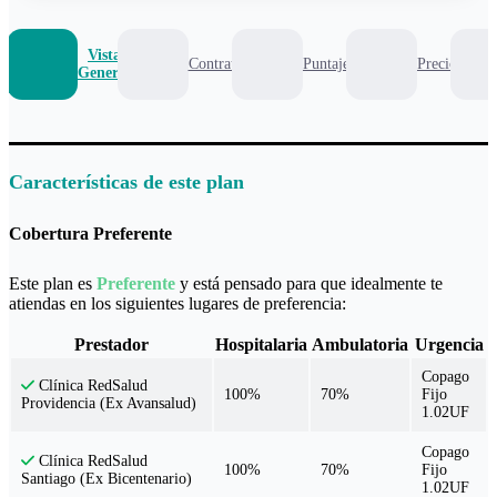
Vista
Contrato
Puntaje
Precio
General
Características de este plan
Cobertura Preferente
Este plan es
Preferente
y está pensado para que idealmente te
atiendas en los siguientes lugares de preferencia:
Prestador
Hospitalaria
Ambulatoria
Urgencia
Copago
Clínica RedSalud
100%
70%
Fijo
Providencia (Ex Avansalud)
1.02UF
Copago
Clínica RedSalud
100%
70%
Fijo
Santiago (Ex Bicentenario)
1.02UF