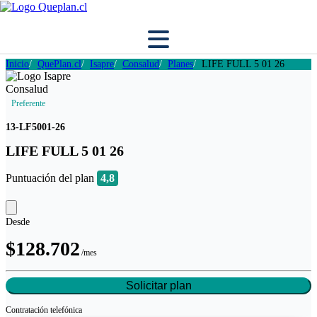
Inicio
QuePlan.cl
Isapre
Consalud
Planes
LIFE FULL 5 01 26
Preferente
13-LF5001-26
LIFE FULL 5 01 26
Puntuación del plan
4,8
Desde
$128.702
/mes
Solicitar plan
Contratación
telefónica