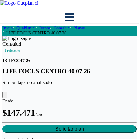
Inicio
QuePlan.cl
Isapre
Consalud
Planes
LIFE FOCUS CENTRO 40 07 26
Preferente
13-LFCC47-26
LIFE FOCUS CENTRO 40 07 26
Sin puntaje, no analizado
Desde
$147.471
/mes
Solicitar plan