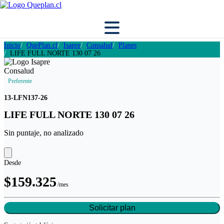
Inicio
QuePlan.cl
Isapre
Consalud
Planes
LIFE FULL NORTE 130 07 26
Preferente
13-LFN137-26
LIFE FULL NORTE 130 07 26
Sin puntaje, no analizado
Desde
$159.325
/mes
Solicitar plan