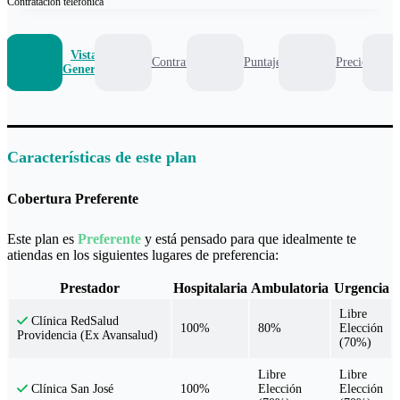
Contratación
telefónica
Vista
Contrato
Puntaje
Precio
General
Características de este plan
Cobertura Preferente
Este plan es
Preferente
y está pensado para que idealmente te
atiendas en los siguientes lugares de preferencia:
Prestador
Hospitalaria
Ambulatoria
Urgencia
Libre
Clínica RedSalud
100%
80%
Elección
Providencia (Ex Avansalud)
(70%)
Libre
Libre
100%
Elección
Elección
Clínica San José