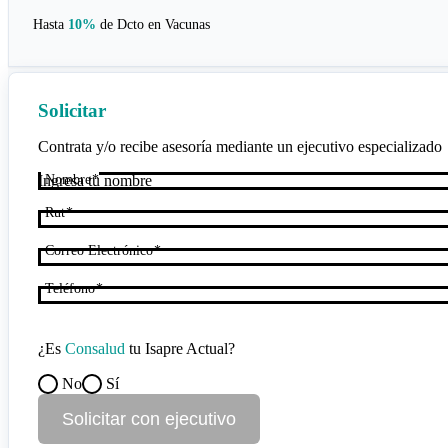
Hasta
10%
de Dcto en
Vacunas
Solicitar
Contrata y/o recibe asesoría mediante un ejecutivo especializado
Nombre
Rut
Correo Electrónico
Teléfono
¿Es
Consalud
tu Isapre Actual?
No
Sí
Solicitar con ejecutivo