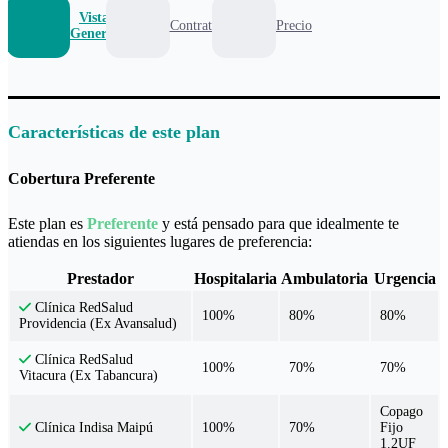
Vista
Contrato
Precio
General
Características de este plan
Cobertura Preferente
Este plan es
Preferente
y está pensado para que idealmente te
atiendas en los siguientes lugares de preferencia:
Prestador
Hospitalaria
Ambulatoria
Urgencia
Clínica RedSalud
100%
80%
80%
Providencia (Ex Avansalud)
Clínica RedSalud
100%
70%
70%
Vitacura (Ex Tabancura)
Copago
100%
70%
Fijo
Clínica Indisa Maipú
1.2UF