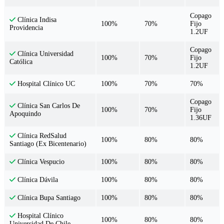
Copago
Clínica Indisa
100%
70%
Fijo
Providencia
1.2UF
Copago
Clínica Universidad
100%
70%
Fijo
Católica
1.2UF
100%
70%
70%
Hospital Clínico UC
Copago
Clínica San Carlos De
100%
70%
Fijo
Apoquindo
1.36UF
Clínica RedSalud
100%
80%
80%
Santiago (Ex Bicentenario)
100%
80%
80%
Clínica Vespucio
100%
80%
80%
Clínica Dávila
100%
80%
80%
Clínica Bupa Santiago
Hospital Clínico
100%
80%
80%
Universidad De Chile