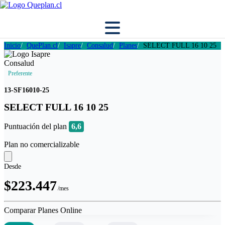
Inicio
QuePlan.cl
Isapre
Consalud
Planes
SELECT FULL 16 10 25
Preferente
13-SF16010-25
SELECT FULL 16 10 25
Puntuación del plan
6,6
Plan no comercializable
Desde
$223.447
/mes
Comparar Planes Online