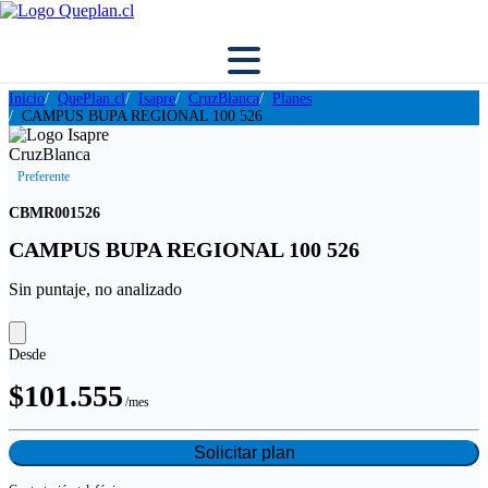
Inicio
QuePlan.cl
Isapre
CruzBlanca
Planes
CAMPUS BUPA REGIONAL 100 526
Preferente
CBMR001526
CAMPUS BUPA REGIONAL 100 526
Sin puntaje, no analizado
Desde
$101.555
/mes
Solicitar plan