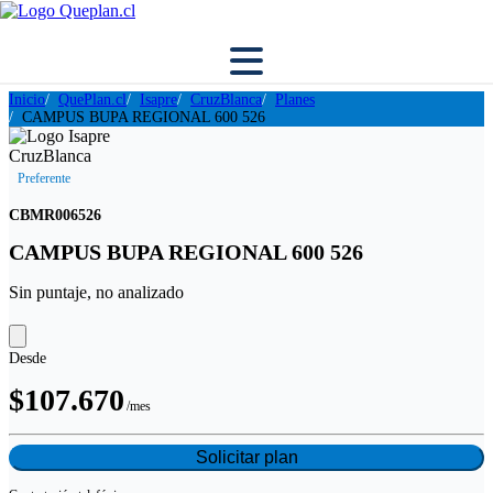
Inicio
QuePlan.cl
Isapre
CruzBlanca
Planes
CAMPUS BUPA REGIONAL 600 526
Preferente
CBMR006526
CAMPUS BUPA REGIONAL 600 526
Sin puntaje, no analizado
Desde
$107.670
/mes
Solicitar plan