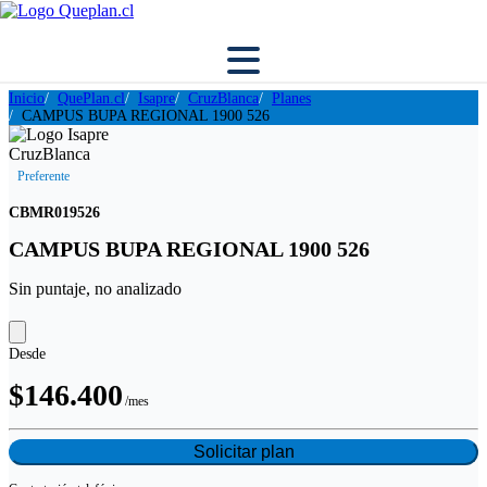
Inicio
QuePlan.cl
Isapre
CruzBlanca
Planes
CAMPUS BUPA REGIONAL 1900 526
Preferente
CBMR019526
CAMPUS BUPA REGIONAL 1900 526
Sin puntaje, no analizado
Desde
$146.400
/mes
Solicitar plan