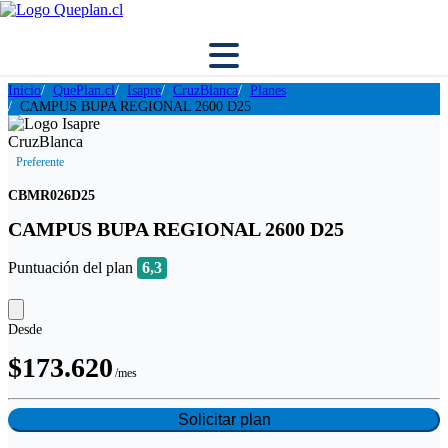
Inicio
QuePlan.cl
Isapre
CruzBlanca
Planes
CAMPUS BUPA REGIONAL 2600 D25
Preferente
CBMR026D25
CAMPUS BUPA REGIONAL 2600 D25
Puntuación del plan
6,3
Desde
$173.620
/mes
Solicitar plan