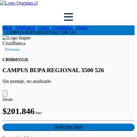
Inicio
QuePlan.cl
Isapre
CruzBlanca
Planes
CAMPUS BUPA REGIONAL 3500 526
Preferente
CBMR035526
CAMPUS BUPA REGIONAL 3500 526
Sin puntaje, no analizado
Desde
$201.846
/mes
Solicitar plan