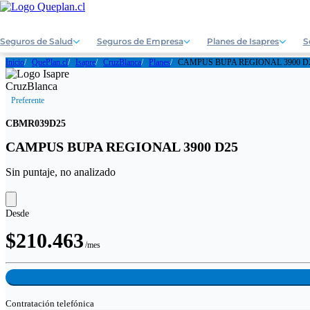
Seguros de Salud
Seguros de Empresa
Planes de Isapres
S
Inicio
QuePlan.cl
Isapre
CruzBlanca
Planes
CAMPUS BUPA REGIONAL 3900 D
Preferente
CBMR039D25
CAMPUS BUPA REGIONAL 3900 D25
Sin puntaje, no analizado
Desde
$210.463
/mes
Contratación
telefónica