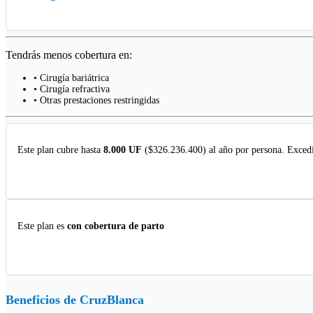
Tendrás menos cobertura en:
• Cirugía bariátrica
• Cirugía refractiva
• Otras prestaciones restringidas
Este plan cubre hasta
8.000 UF
($326.236.400) al año por persona. Excedi
Este plan es
con cobertura de parto
Beneficios de
CruzBlanca