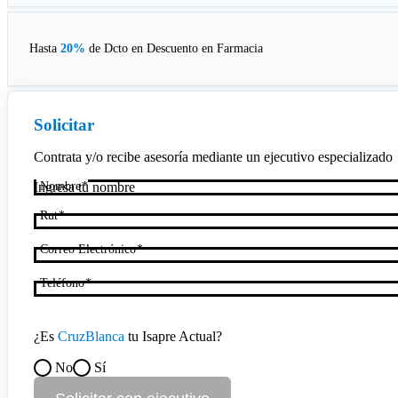
Hasta
20%
de Dcto en
Descuento en Farmacia
Solicitar
Contrata y/o recibe asesoría mediante un ejecutivo especializado
Nombre
Rut
Correo Electrónico
Teléfono
¿Es
CruzBlanca
tu Isapre Actual?
No
Sí