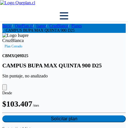
Inicio
QuePlan.cl
Isapre
CruzBlanca
Planes
CAMPUS BUPA MAX QUINTA 900 D25
Plan Cerrado
CBMXQ09D25
CAMPUS BUPA MAX QUINTA 900 D25
Sin puntaje, no analizado
Desde
$103.407
/mes
Solicitar plan