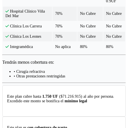
0.9UF
Hospital Clínico Viña
70%
No Cubre
No Cubre
Del Mar
70%
No Cubre
No Cubre
Clínica Los Carrera
70%
No Cubre
No Cubre
Clínica Los Leones
No aplica
80%
80%
Integramédica
Tendrás menos cobertura en:
• Cirugía refractiva
• Otras prestaciones restringidas
Este plan cubre hasta
1.750 UF
($71.216.915) al año por persona.
Excedido este monto se bonifica el
mínimo legal
Este plan es
con cobertura de parto