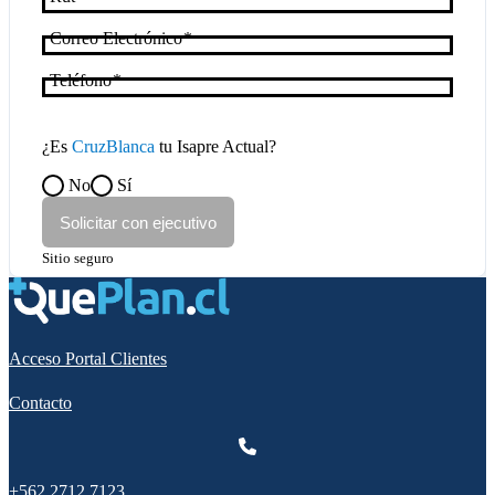
Correo Electrónico
Teléfono
¿Es
CruzBlanca
tu Isapre Actual?
No
Sí
Solicitar con ejecutivo
Sitio seguro
Acceso Portal Clientes
Contacto
+562 2712 7123