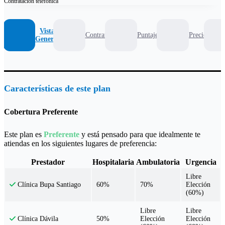
Contratación
telefónica
Vista
Contrato
Puntaje
Precio
General
Características de este plan
Cobertura Preferente
Este plan es
Preferente
y está pensado para que idealmente te
atiendas en los siguientes lugares de preferencia:
Prestador
Hospitalaria
Ambulatoria
Urgencia
Libre
60%
70%
Elección
Clínica Bupa Santiago
(60%)
Libre
Libre
50%
Elección
Elección
Clínica Dávila