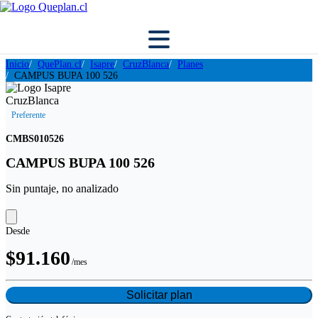
Inicio
QuePlan.cl
Isapre
CruzBlanca
Planes
CAMPUS BUPA 100 526
Preferente
CMBS010526
CAMPUS BUPA 100 526
Sin puntaje, no analizado
Desde
$91.160
/mes
Solicitar plan