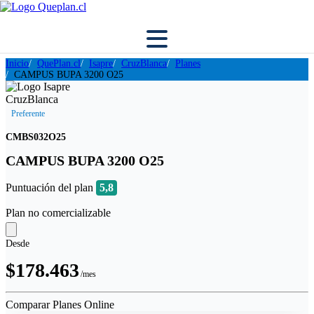
Inicio
QuePlan.cl
Isapre
CruzBlanca
Planes
CAMPUS BUPA 3200 O25
Preferente
CMBS032O25
CAMPUS BUPA 3200 O25
Puntuación del plan
5,8
Plan no comercializable
Desde
$178.463
/mes
Comparar Planes Online