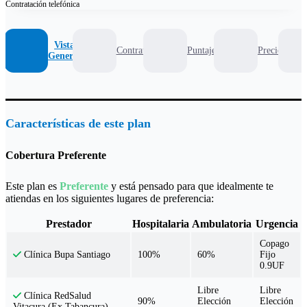
Contratación
telefónica
Vista
Contrato
Puntaje
Precio
General
Características de este plan
Cobertura Preferente
Este plan es
Preferente
y está pensado para que idealmente te
atiendas en los siguientes lugares de preferencia:
Prestador
Hospitalaria
Ambulatoria
Urgencia
Copago
100%
60%
Fijo
Clínica Bupa Santiago
0.9UF
Libre
Libre
Clínica RedSalud
90%
Elección
Elección
Vitacura (Ex Tabancura)