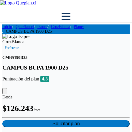
Inicio
QuePlan.cl
Isapre
CruzBlanca
Planes
CAMPUS BUPA 1900 D25
Preferente
CMBS190D25
CAMPUS BUPA 1900 D25
Puntuación del plan
4,3
Desde
$126.243
/mes
Solicitar plan