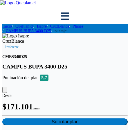
Inicio
QuePlan.cl
Isapre
CruzBlanca
Planes
CAMPUS BUPA 3400 D25
puntaje
Preferente
CMBS340D25
CAMPUS BUPA 3400 D25
Puntuación del plan
5,7
Desde
$171.101
/mes
Solicitar plan