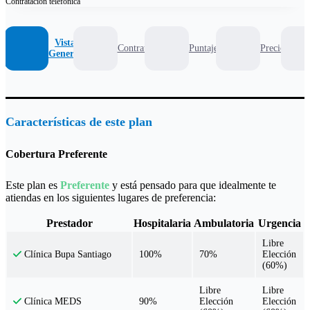
Contratación
telefónica
Vista
Contrato
Puntaje
Precio
General
Características de este plan
Cobertura Preferente
Este plan es
Preferente
y está pensado para que idealmente te
atiendas en los siguientes lugares de preferencia:
Prestador
Hospitalaria
Ambulatoria
Urgencia
Libre
100%
70%
Elección
Clínica Bupa Santiago
(60%)
Libre
Libre
90%
Elección
Elección
Clínica MEDS