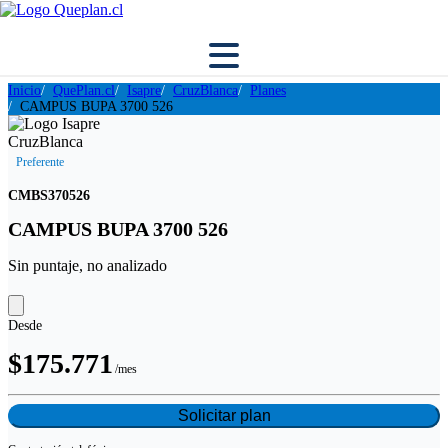
Inicio
QuePlan.cl
Isapre
CruzBlanca
Planes
CAMPUS BUPA 3700 526
Preferente
CMBS370526
CAMPUS BUPA 3700 526
Sin puntaje, no analizado
Desde
$175.771
/mes
Solicitar plan