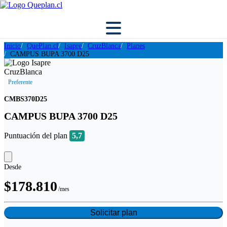
Inicio
QuePlan.cl
Isapre
CruzBlanca
Planes
CAMPUS BUPA 3700 D25
Preferente
CMBS370D25
CAMPUS BUPA 3700 D25
Puntuación del plan
5,7
Desde
$178.810
/mes
Solicitar plan