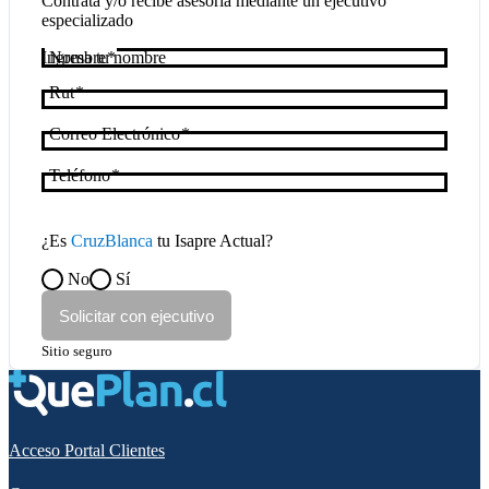
Contrata y/o recibe asesoría mediante un ejecutivo
especializado
Nombre
Rut
Correo Electrónico
Teléfono
¿Es
CruzBlanca
tu Isapre Actual?
No
Sí
Solicitar con ejecutivo
Sitio seguro
Acceso Portal Clientes