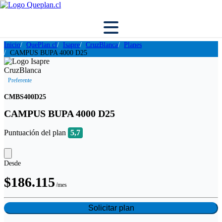
Inicio
QuePlan.cl
Isapre
CruzBlanca
Planes
CAMPUS BUPA 4000 D25
Preferente
CMBS400D25
CAMPUS BUPA 4000 D25
Puntuación del plan
5,7
Desde
$186.115
/mes
Solicitar plan