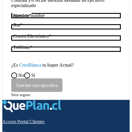
Contrata y/o recibe asesoría mediante un ejecutivo
especializado
Nombre
Rut
Correo Electrónico
Teléfono
¿Es
CruzBlanca
tu Isapre Actual?
No
Sí
Solicitar con ejecutivo
Sitio seguro
Acceso Portal Clientes