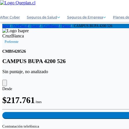
After Cyber
Seguros de Salud
Seguros de Empresa
Planes de
Inicio
QuePlan.cl
Isapre
CruzBlanca
Planes
CAMPUS BUPA 4200 526
Preferente
CMBS420526
CAMPUS BUPA 4200 526
Sin puntaje, no analizado
Desde
$217.761
/mes
Contratación
telefónica