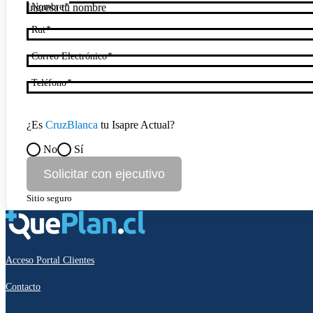
Nombre
Rut
Correo Electrónico
Teléfono
¿Es
CruzBlanca
tu Isapre Actual?
No
Sí
Solicitar con ejecutivo
Sitio seguro
Acceso Portal Clientes
Contacto