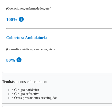
(Operaciones, enfermedades, etc.)
100%
Cobertura Ambulatoria
(Consultas médicas, exámenes, etc.)
80%
Tendrás menos cobertura en:
• Cirugía bariátrica
• Cirugía refractiva
• Otras prestaciones restringidas