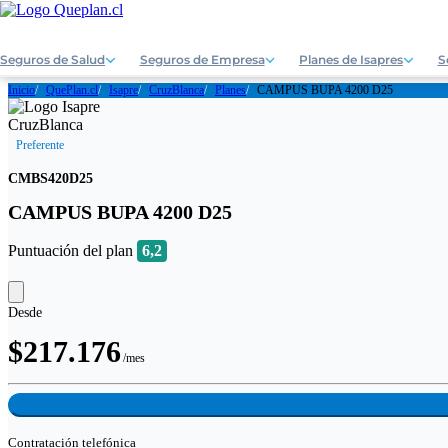
Seguros de Salud
Seguros de Empresa
Planes de Isapres
S
Inicio
QuePlan.cl
Isapre
CruzBlanca
Planes
CAMPUS BUPA 4200 D25
Preferente
CMBS420D25
CAMPUS BUPA 4200 D25
Puntuación del plan
6,2
Desde
$217.176
/mes
Contratación
telefónica