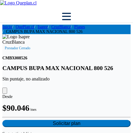
Inicio
QuePlan.cl
Isapre
CruzBlanca
Planes
CAMPUS BUPA MAX NACIONAL 800 526
Prestador Cerrado
CMBX008526
CAMPUS BUPA MAX NACIONAL 800 526
Sin puntaje, no analizado
Desde
$90.046
/mes
Solicitar plan