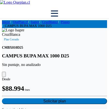
Inicio
QuePlan.cl
Isapre
CruzBlanca
Planes
CAMPUS BUPA MAX 1000 D25
Plan Cerrado
CMBX010D25
CAMPUS BUPA MAX 1000 D25
Sin puntaje, no analizado
Desde
$88.994
/mes
Solicitar plan