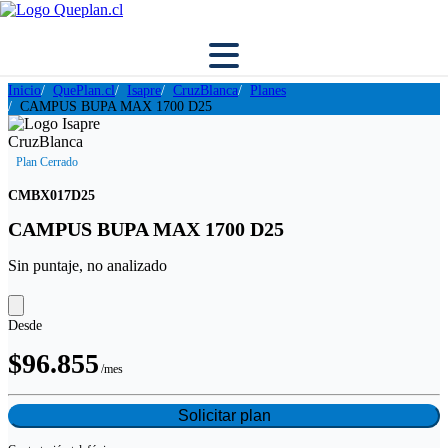
Inicio
QuePlan.cl
Isapre
CruzBlanca
Planes
CAMPUS BUPA MAX 1700 D25
Plan Cerrado
CMBX017D25
CAMPUS BUPA MAX 1700 D25
Sin puntaje, no analizado
Desde
$96.855
/mes
Solicitar plan