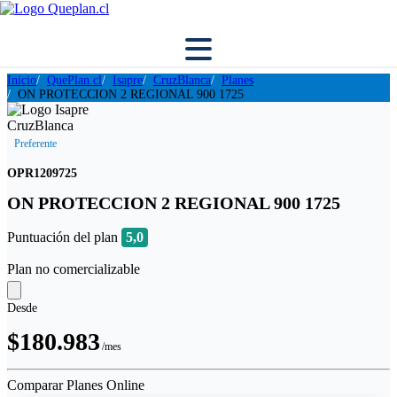
Inicio
QuePlan.cl
Isapre
CruzBlanca
Planes
ON PROTECCION 2 REGIONAL 900 1725
Preferente
OPR1209725
ON PROTECCION 2 REGIONAL 900 1725
Puntuación del plan
5,0
Plan no comercializable
Desde
$180.983
/mes
Comparar Planes Online