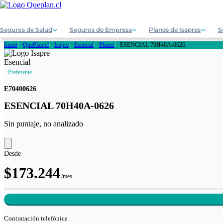
Seguros de Salud
Seguros de Empresa
Planes de Isapres
S
Inicio
QuePlan.cl
Isapre
Esencial
Planes
ESENCIAL 70H40A-0626
Preferente
E70400626
ESENCIAL 70H40A-0626
Sin puntaje, no analizado
Desde
$173.244
/mes
Contratación
telefónica