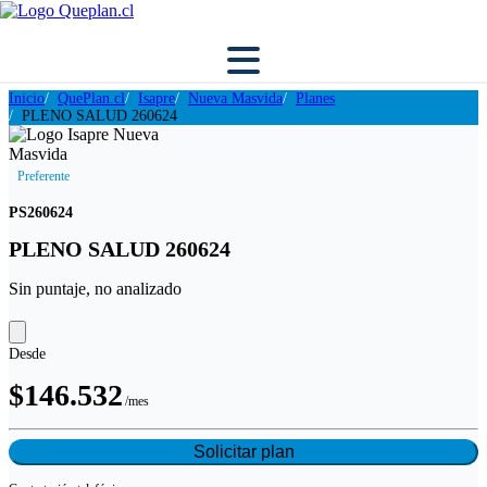
Inicio
QuePlan.cl
Isapre
Nueva Masvida
Planes
PLENO SALUD 260624
Preferente
PS260624
PLENO SALUD 260624
Sin puntaje, no analizado
Desde
$146.532
/mes
Solicitar plan