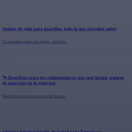
Seguro de vida para guardias: todo lo que necesitas saber
Te contamos para que sirven, sus beneficios y por qué deberías contar con uno.
🐾 Beneficios para tus colaboradores: por qué incluir seguros
de mascotas en tu empresa
Descubre cómo los seguros de mascotas con Pawer mejoran el bienestar laboral y fortalecen la cultura corporativa. Contrátalo con QuePlan.cl 🐾
Seguros Internacionales de Salud para Empresas: