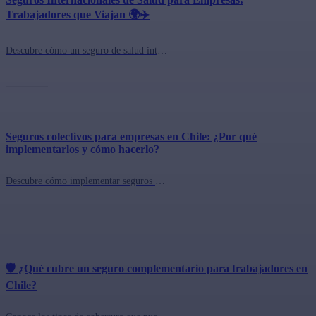
Trabajadores que Viajan 🌍✈️
Descubre cómo un seguro de salud internacional puede proteger a tus colaboradores que trabajan en el extranjero. ¡Infórmate aquí!
Seguros colectivos para empresas en Chile: ¿Por qué
implementarlos y cómo hacerlo?
Descubre cómo implementar seguros colectivos en tu empresa en Chile y cómo cotizar el mejor seguro en queplan.cl. ¡Beneficios para tus empleados y tu empresa!
🛡️ ¿Qué cubre un seguro complementario para trabajadores en
Chile?