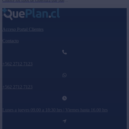
Conoce los tipos de cobertura que puedes encontrar en los Seguros Complementarios para Empresas disponibles en nuestro comparador.
Acceso Portal Clientes
Contacto
+562 2712 7123
+562 2712 7123
Lunes a jueves 09.00 a 18:30 hrs | Viernes hasta 16.00 hrs