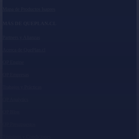
Mapa de Productos Isapres
MÁS DE QUEPLAN.CL
Partners y Alianzas
Acerca de QuePlan.cl
QP Engine
QP Empresas
Trabajos y Prácticas
QP Analytics
QP Blog
QP Presupuestos
Términos y Condiciones