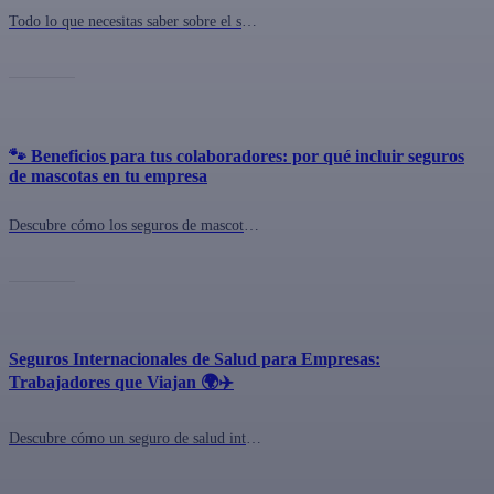
Todo lo que necesitas saber sobre el seguro colectivo de salud para tu empresa en Chile: coberturas, costos, cómo contratar y las mejores opciones del mercado.
🐾 Beneficios para tus colaboradores: por qué incluir seguros
de mascotas en tu empresa
Descubre cómo los seguros de mascotas con Pawer mejoran el bienestar laboral y fortalecen la cultura corporativa. Contrátalo con QuePlan.cl 🐾
Seguros Internacionales de Salud para Empresas:
Trabajadores que Viajan 🌍✈️
Descubre cómo un seguro de salud internacional puede proteger a tus colaboradores que trabajan en el extranjero. ¡Infórmate aquí!