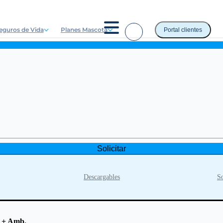
eguros de Vida
Planes Mascota
Portal clientes
Solicitar
Descargables
So
. + Amb.