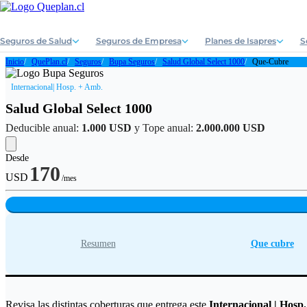
Seguros de Salud
Seguros de Empresa
Planes de Isapres
S
Inicio
QuePlan.cl
Seguros
Bupa Seguros
Salud Global Select 1000
Que-Cubre
Internacional
| Hosp. + Amb.
Salud Global Select 1000
Deducible anual:
1.000 USD
y Tope anual:
2.000.000 USD
Desde
170
USD
/mes
Resumen
Que cubre
Revisa las distintas coberturas que entrega este
Internacional | Hosp