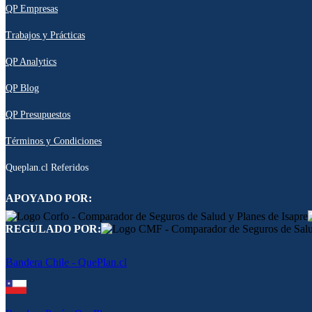
QP Empresas
Trabajos y Prácticas
QP Analytics
QP Blog
QP Presupuestos
Términos y Condiciones
Queplan.cl Referidos
APOYADO POR:
REGULADO POR:
Bandera Chile - QuePlan.cl