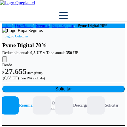
Inicio
QuePlan.cl
Seguros
Bupa Seguros
Pyme Digital 70%
Seguro Colectivo
Pyme Digital 70%
Deducible anual:
0,5 UF
y Tope anual:
350 UF
Desde
27.655
$
/mes p/emp.
(0,68 UF)
(sin IVA incluido)
Solicitar
Que
Resumen
Descargables
Solicitar
cubre