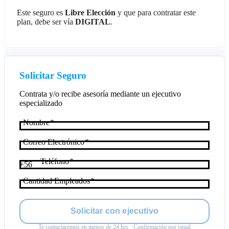
Este seguro es
Libre Elección
y que para contratar este
plan, debe ser vía
DIGITAL
.
Solicitar Seguro
Contrata y/o recibe asesoría mediante un ejecutivo
especializado
Nombre
Correo Electrónico
Teléfono
+56
Cantidad Empleados
Solicitar con ejecutivo
Te contactaremos en menos de 24 hrs · Confirmación por email