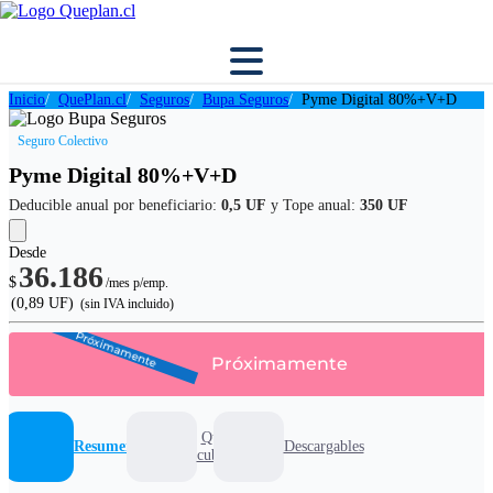
Inicio
QuePlan.cl
Seguros
Bupa Seguros
Pyme Digital 80%+V+D
Seguro Colectivo
Pyme Digital 80%+V+D
Deducible anual por beneficiario:
0,5 UF
y Tope anual:
350 UF
Desde
36.186
$
/mes p/emp.
(0,89 UF)
(sin IVA incluido)
Próximamente
Próximamente
Que
Resumen
Descargables
cubre