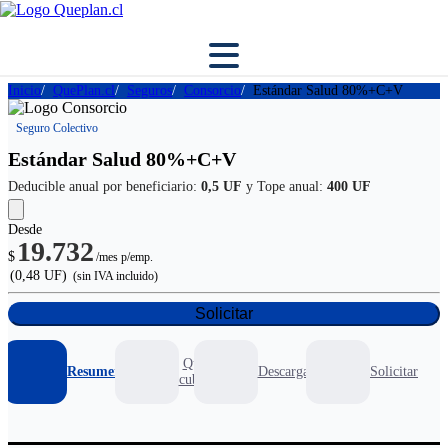
Inicio
QuePlan.cl
Seguros
Consorcio
Estándar Salud 80%+C+V
Seguro Colectivo
Estándar Salud 80%+C+V
Deducible anual por beneficiario:
0,5 UF
y Tope anual:
400 UF
Desde
19.732
$
/mes p/emp.
(0,48 UF)
(sin IVA incluido)
Solicitar
Que
Resumen
Descargables
Solicitar
cubre