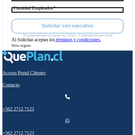
Cantidad Empleados
Solicitar con ejecutivo
Te contactaremos en menos de 24 hrs · Confirmación por email
Al
Solicitar
aceptas los
términos y condiciones.
Sitio seguro
Acceso Portal Clientes
Contacto
+562 2712 7123
+562 2712 7123