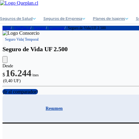
Seguros de Salud
Seguros de Empresa
Planes de Isapres
S
Inicio
QuePlan.cl
Seguros
Consorcio
Seguro de Vida UF 2.500
Seguro Vida
| Temporal
Seguro de Vida UF 2.500
Desde
16.244
$
/mes
(0,40 UF)
¡Ir al comparador!
Resumen