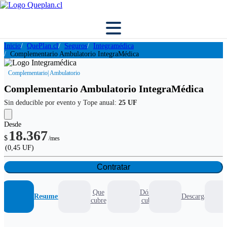
Inicio
QuePlan.cl
Seguros
Integramédica
Complementario Ambulatorio IntegraMédica
Complementario
| Ambulatorio
Complementario Ambulatorio IntegraMédica
Sin deducible por evento y Tope anual:
25 UF
Desde
18.367
$
/mes
(0,45 UF)
Contratar
Que
Dónde
Resumen
Descargables
cubre
cubre