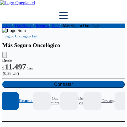
Inicio
QuePlan.cl
Seguros
Sura
Más Seguro Oncológico
Seguro Oncológico
| Full
Más Seguro Oncológico
Desde
11.497
$
/mes
(0,28 UF)
Contratar
Que
Dónde
Resumen
Descargables
cubre
cubre