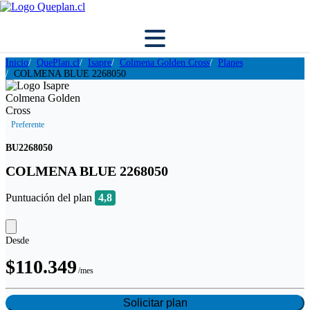
Inicio
QuePlan.cl
Isapre
Colmena Golden Cross
Planes
COLMENA BLUE 2268050
Preferente
BU2268050
COLMENA BLUE 2268050
Puntuación del plan
4,8
Desde
$110.349
/mes
Solicitar plan