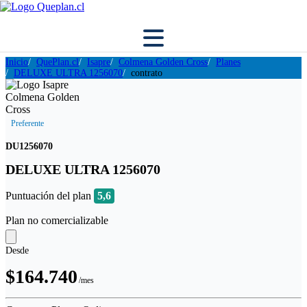
Inicio
QuePlan.cl
Isapre
Colmena Golden Cross
Planes
DELUXE ULTRA 1256070
contrato
Preferente
DU1256070
DELUXE ULTRA 1256070
Puntuación del plan
5,6
Plan no comercializable
Desde
$164.740
/mes