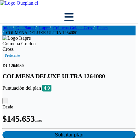
Inicio
QuePlan.cl
Isapre
Colmena Golden Cross
Planes
COLMENA DELUXE ULTRA 1264080
Preferente
DU1264080
COLMENA DELUXE ULTRA 1264080
Puntuación del plan
4,9
Desde
$145.653
/mes
Solicitar plan