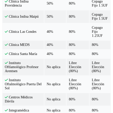
Copago
Clínica Indisa
50%
80%
Fijo 1.5UF
Providencia
Copago
50%
80%
Clínica Indisa Maipú
Fijo 1.5UF
Copago
40%
80%
Fijo
Clínica Las Condes
1.25UF
40%
80%
80%
Clínica MEDS
40%
80%
80%
Clínica Santa María
Libre
Libre
Instituto
No aplica
Elección
Elección
Oftlamológico Profesor
(80%)
(80%)
Arentsen
Libre
Libre
Instituto
No aplica
Elección
Elección
Oftalmológico Puerta Del
(80%)
(80%)
Sol
Centros Médicos
No aplica
80%
80%
Dávila
No aplica
80%
80%
Integramédica