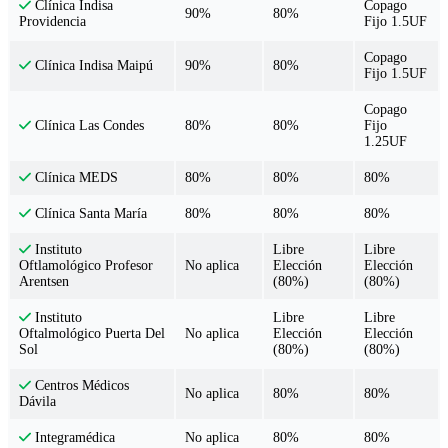
Copago
Clínica Indisa
90%
80%
Fijo 1.5UF
Providencia
Copago
90%
80%
Clínica Indisa Maipú
Fijo 1.5UF
Copago
80%
80%
Fijo
Clínica Las Condes
1.25UF
80%
80%
80%
Clínica MEDS
80%
80%
80%
Clínica Santa María
Libre
Libre
Instituto
No aplica
Elección
Elección
Oftlamológico Profesor
(80%)
(80%)
Arentsen
Libre
Libre
Instituto
No aplica
Elección
Elección
Oftalmológico Puerta Del
(80%)
(80%)
Sol
Centros Médicos
No aplica
80%
80%
Dávila
No aplica
80%
80%
Integramédica