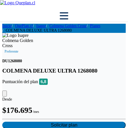
Inicio
QuePlan.cl
Isapre
Colmena Golden Cross
Planes
COLMENA DELUXE ULTRA 1268080
Preferente
DU1268080
COLMENA DELUXE ULTRA 1268080
Puntuación del plan
6,8
Desde
$176.695
/mes
Solicitar plan