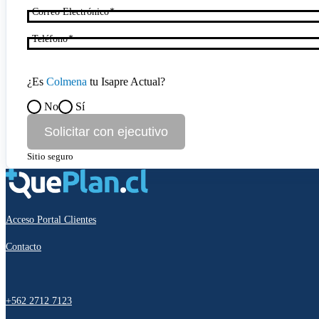
Correo Electrónico
Teléfono
¿Es
Colmena
tu Isapre Actual?
No
Sí
Solicitar con ejecutivo
Sitio seguro
Acceso Portal Clientes
Contacto
+562 2712 7123