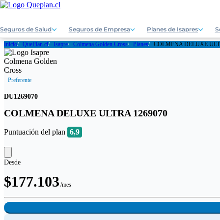
Seguros de Salud
Seguros de Empresa
Planes de Isapres
S
Inicio
QuePlan.cl
Isapre
Colmena Golden Cross
Planes
COLMENA DELUXE ULTR
Preferente
DU1269070
COLMENA DELUXE ULTRA 1269070
Puntuación del plan
6,9
Desde
$177.103
/mes