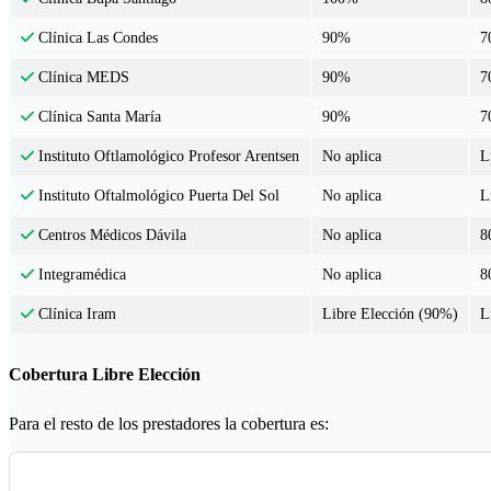
90%
7
Clínica Las Condes
90%
7
Clínica MEDS
90%
7
Clínica Santa María
No aplica
L
Instituto Oftlamológico Profesor Arentsen
No aplica
L
Instituto Oftalmológico Puerta Del Sol
No aplica
8
Centros Médicos Dávila
No aplica
8
Integramédica
Libre Elección (90%)
L
Clínica Iram
Cobertura Libre Elección
Para el resto de los prestadores la cobertura es: