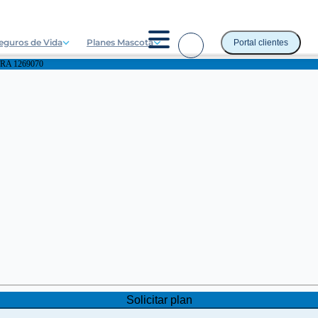
eguros de Vida
Planes Mascota
Portal clientes
A 1269070
Solicitar plan