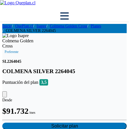
Inicio
QuePlan.cl
Isapre
Colmena Golden Cross
Planes
COLMENA SILVER 2264045
Preferente
SL2264045
COLMENA SILVER 2264045
Puntuación del plan
3,5
Desde
$91.732
/mes
Solicitar plan