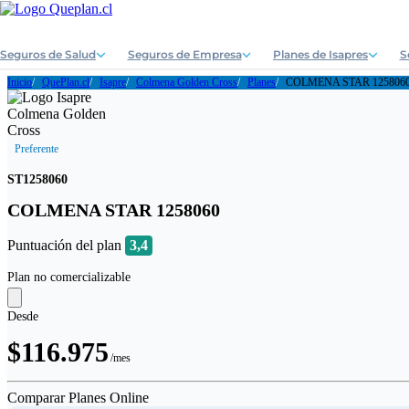
Seguros de Salud
Seguros de Empresa
Planes de Isapres
S
Inicio
QuePlan.cl
Isapre
Colmena Golden Cross
Planes
COLMENA STAR 125806
Preferente
ST1258060
COLMENA STAR 1258060
Puntuación del plan
3,4
Plan no comercializable
Desde
$116.975
/mes
Comparar Planes Online