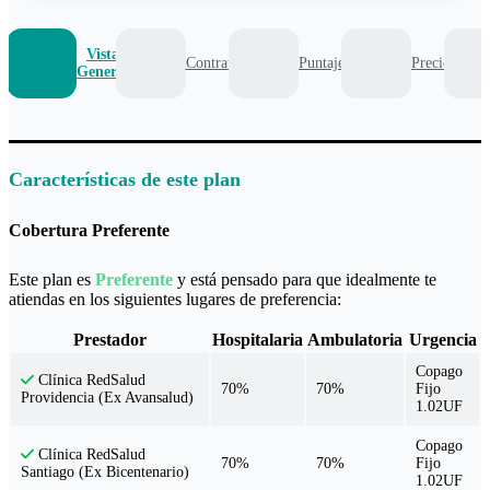
Vista
Contrato
Puntaje
Precio
General
Características de este plan
Cobertura Preferente
Este plan es
Preferente
y está pensado para que idealmente te
atiendas en los siguientes lugares de preferencia:
Prestador
Hospitalaria
Ambulatoria
Urgencia
Copago
Clínica RedSalud
70%
70%
Fijo
Providencia (Ex Avansalud)
1.02UF
Copago
Clínica RedSalud
70%
70%
Fijo
Santiago (Ex Bicentenario)
1.02UF