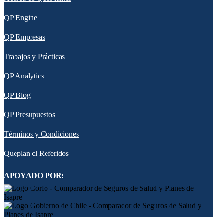
QP Engine
QP Empresas
Trabajos y Prácticas
QP Analytics
QP Blog
QP Presupuestos
Términos y Condiciones
Queplan.cl Referidos
APOYADO POR: