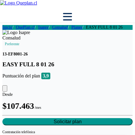
Inicio
QuePlan.cl
Isapre
Consalud
Planes
EASY FULL 8 01 26
Preferente
13-EF8001-26
EASY FULL 8 01 26
Puntuación del plan
3,9
Desde
$107.463
/mes
Solicitar plan
Contratación
telefónica