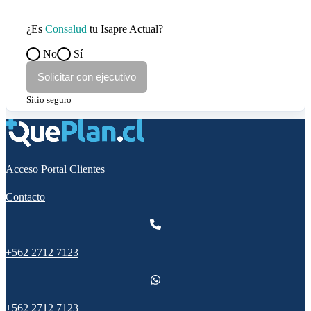
¿Es
Consalud
tu Isapre Actual?
No
Sí
Solicitar con ejecutivo
Sitio seguro
Acceso Portal Clientes
Contacto
+562 2712 7123
+562 2712 7123