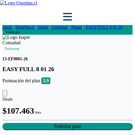
Inicio
QuePlan.cl
Isapre
Consalud
Planes
EASY FULL 8 01 26
contrato
Preferente
13-EF8001-26
EASY FULL 8 01 26
Puntuación del plan
3,9
Desde
$107.463
/mes
Solicitar plan