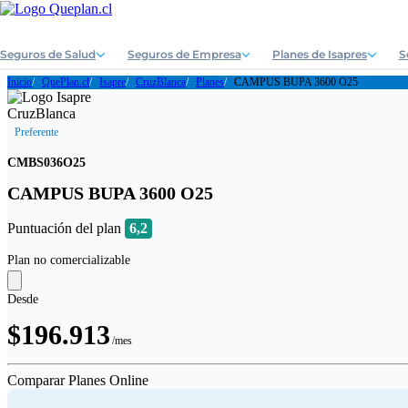
Seguros de Salud
Seguros de Empresa
Planes de Isapres
S
Inicio
QuePlan.cl
Isapre
CruzBlanca
Planes
CAMPUS BUPA 3600 O25
Preferente
CMBS036O25
CAMPUS BUPA 3600 O25
Puntuación del plan
6,2
Plan no comercializable
Desde
$196.913
/mes
Comparar Planes Online