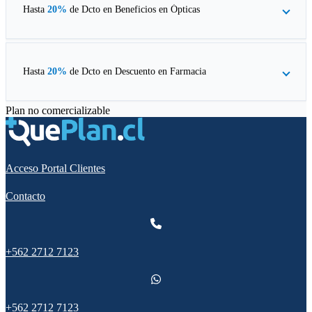
Hasta
20%
de Dcto en
Beneficios en Ópticas
Hasta
20%
de Dcto en
Descuento en Farmacia
Plan no comercializable
Acceso Portal Clientes
Contacto
+562 2712 7123
+562 2712 7123