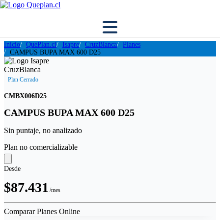
Inicio
QuePlan.cl
Isapre
CruzBlanca
Planes
CAMPUS BUPA MAX 600 D25
Plan Cerrado
CMBX006D25
CAMPUS BUPA MAX 600 D25
Sin puntaje, no analizado
Plan no comercializable
Desde
$87.431
/mes
Comparar Planes Online