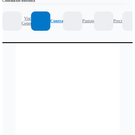
Contratación
telefónica
Vista
Contrato
Puntaje
Precio
General