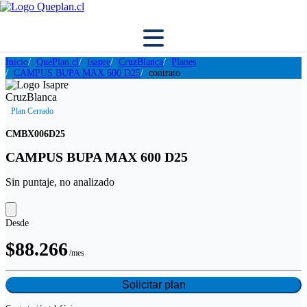
Inicio
QuePlan.cl
Isapre
CruzBlanca
Planes
CAMPUS BUPA MAX 600 D25
contrato
Plan Cerrado
CMBX006D25
CAMPUS BUPA MAX 600 D25
Sin puntaje, no analizado
Desde
$88.266
/mes
Solicitar plan