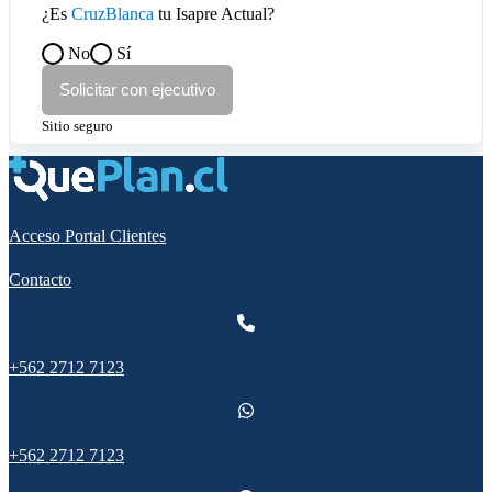
¿Es
CruzBlanca
tu Isapre Actual?
No
Sí
Solicitar con ejecutivo
Sitio seguro
Firma Afiliado
Firma Representante ISAPRE
Nombre
HUELLA DACTILAR
Nombre
Rut
AFILIADO
Rut
Fecha
Fecha
Acceso Portal Clientes
Contacto
+562 2712 7123
+562 2712 7123